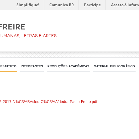
Simplifique!
Comunica BR
Participe
Acesso à infor
Freire
umanas, Letras e Artes
ESTATUTO
INTEGRANTES
PRODUÇÕES ACADÊMICAS
MATERIAL BIBLIOGRÁFICO
ds/05-2017-N%C3%BAcleo-C%C3%A1tedra-Paulo-Freire.pdf